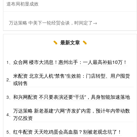
道布局初显成效
​万达策略 中美下一轮经贸会谈，时间定了→
最新文章
众合网 楼市大消息！惠州出手：一人最高补贴10万！
1、
米配资 北京无人机“禁售”生效前：门店转型、用户囤货
2、
或转售
和兴网配资 不只要表演还要“干活”，具身智能加速落地
3、
万达策略 新老基建“六网”齐发扩内需，预计年内带动数
4、
万亿投资
红牛配资 天天吃鸡蛋会高血脂？别被老观念坑了！
5、