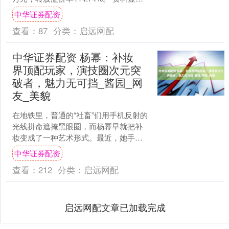
示，天奈转债信用级别为“AA-....
中华证券配资
查看：
87
分类：
启远网配
中华证券配资 杨幂：补妆
界顶配玩家，演技圈次元突
破者，魅力无可挡_酱园_网
友_美貌
在地铁里，普通的“社畜”们用手机反射的
光线拼命遮掩黑眼圈，而杨幂早就把补
妆变成了一种艺术形式。最近，她手持
雅诗兰黛粉饼的生图火爆热搜，瞬间炸
中华证券配资
裂了网络。在那组照片....
查看：
212
分类：
启远网配
启远网配文章已加载完成