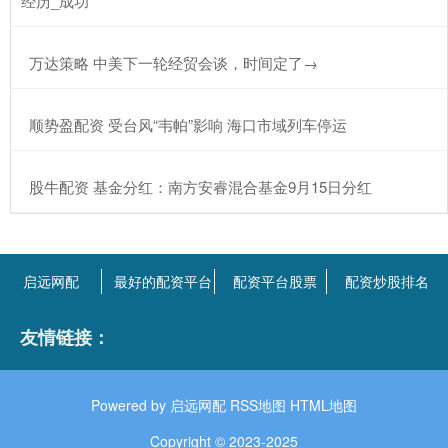
经历_成功
​万达策略 中美下一轮经贸会谈，时间定了→
​顺势盈配资 受台风“韦帕”影响 海口市域列车停运
​股牛配资 基金分红：南方安睿混合基金9月15日分红
启远网配
最好的配资平台
配资平台股票
配资炒股排名
友情链接：
Powered by
启远网配
RSS地图
HTML地图
Copyright
© 2023-2025