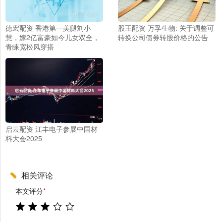
德宏配资 香港第一美腿刘小
股王配资 万孚生物: 关于调整可
慧，嫁2亿富豪如今儿女双全，
转换公司债券转股价格的公告
青睐宽松风穿搭
启云配资 江丰电子参展中国材
料大会2025
相关评论
本文评分
*