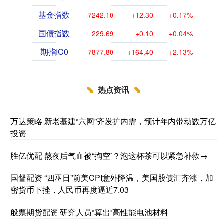
基金指数
7242.10
+12.30
+0.17%
国债指数
229.69
+0.10
+0.04%
期指IC0
7877.80
+164.40
+2.13%
热点资讯
万达策略 新老基建“六网”齐发扩内需，预计年内带动数万亿
投资
胜亿优配 熬夜后气血被“掏空”？泡这杯茶可以紧急补救→
国督配资 “四巫日”前美CPI意外降温，美国股债汇齐涨，加
密货币下挫，人民币再度逼近7.03
般票期货配资 研究人员“算出”高性能电池材料