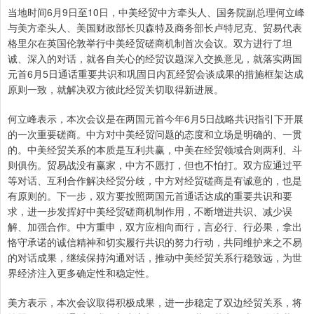
当地时间6月9日至10日，中美经贸中方牵头人、国务院副总理何立峰
与美方牵头人、美国财政部长贝森特及商务部长卢特尼克、贸易代表
格里尔在英国伦敦举行中美经贸磋商机制首次会议。双方进行了坦
诚、深入的对话，就各自关心的经贸议题深入交换意见，就落实两国
元首6月5日通话重要共识和巩固日内瓦经贸会谈成果的措施框架达成
原则一致，就解决双方彼此经贸关切取得新进展。
何立峰表示，本次会议是在两国元首今年6月5日战略共识指引下开展
的一次重要磋商。中方对中美经贸问题的态度和立场是明确的、一贯
的。中美经贸关系的本质是互利共赢，中美在经贸领域合则两利、斗
则俱伤。贸易战没有赢家，中方不愿打，但也不怕打。双方应通过平
等对话、互利合作解决经贸分歧，中方对经贸磋商是有诚意的，也是
有原则的。下一步，双方要按照两国元首通话达成的重要共识和要
求，进一步发挥好中美经贸磋商机制作用，不断增进共识、减少误
解、加强合作。中方重申，双方应相向而行，言必行、行必果，拿出
恪守承诺的诚信精神和切实履行共识的努力行动，共同维护来之不易
的对话成果，继续保持沟通对话，推动中美经贸关系行稳致远，为世
界经济注入更多确定性和稳定性。
美方表示，本次会议取得积极成果，进一步稳定了双边经贸关系，将