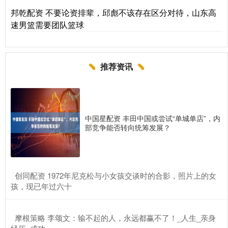
邦乾配资 不要论资排辈，邱彪不该存在区分对待，山东高
速男篮需要团队篮球
推荐资讯
中国星配资 丰田中国或尝试“单城单店”，内
部竞争能否转向统筹发展？
​创同配资 1972年尼克松与小女孩交谈时的合影，照片上的女
孩，现已年过六十
​摩根策略 李颂文：输不起的人，永远都赢不了！_人生_亲身