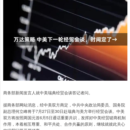
商务部新闻发言人就中美瑞典经贸会谈答记者问。
据商务部网站消息，经中美双方商定，中共中央政治局委员、国务院
副总理何立峰将于7月27日至30日赴瑞典与美方举行经贸会谈。中美
双方将按照两国元首6月5日通话重要共识，发挥好中美经贸磋商机制
作用，本着相互尊重、和平共处、合作共赢的原则，继续就彼此关心