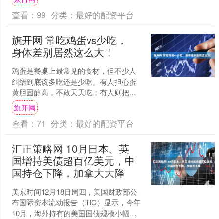
策申请门槛大幅放宽，不....
查看：
99
分类：
最好的配资平台
旗开网 常吃鸡蛋vs少吃，
身体差别居然这么大！
鸡蛋是餐桌上最常见的食材，但不少人
纠结到底该多吃还是少吃。有人担心蛋
黄胆固醇高，不敢天天吃；有人则把鸡
蛋当营养标配，顿顿都安排。其实，天
旗开网
天吃鸡蛋和很少吃鸡蛋的人....
查看：
71
分类：
最好的配资平台
汇正策略网 10月日本、英
国增持美债超百亿美元，中
国持仓下降，加拿大大降
美东时间12月18日周四，美国财政部公
布国际资本流动报告（TIC）显示，今年
10月，海外持有的美国国债规模小幅下