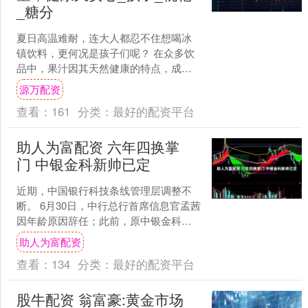
_糖分
夏日高温难耐，连大人都忍不住想喝冰
镇饮料，更何况是孩子们呢？ 在众多饮
品中，果汁因其天然健康的特点，成为
许多家长的首选。但是科学控糖是关
源万配资
键，喝多少才合适？如何让....
查看：
161
分类：
最好的配资平台
助人为富配资 六年四换掌
门 中银金科新帅已定
近期，中国银行科技条线管理层调整不
断。 6月30日，中行总行首席信息官孟茜
因年龄原因辞任；此前，原中银金科党
委书记柯建勋已赴任广东，近日其已经
助人为富配资
以中行广东省分行党....
查看：
134
分类：
最好的配资平台
股牛配资 翁富豪:黄金市场