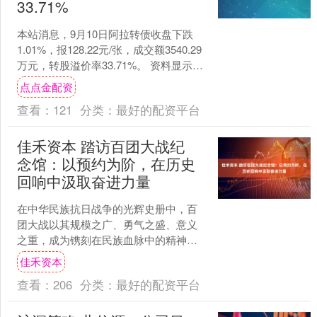
33.71%
本站消息，9月10日阿拉转债收盘下跌
1.01%，报128.22元/张，成交额3540.29
万元，转股溢价率33.71%。 资料显示，
阿拉转债信用级别为“A+”，....
点点金配资
查看：
121
分类：
最好的配资平台
佳禾资本 踏访百团大战纪
念馆：以预约为阶，在历史
回响中汲取奋进力量
在中华民族抗日战争的光辉史册中，百
团大战以其规模之广、勇气之盛、意义
之重，成为镌刻在民族血脉中的精神符
号。1940 年，八路军在华北大地发起的
佳禾资本
这场大规模破袭战，....
查看：
206
分类：
最好的配资平台