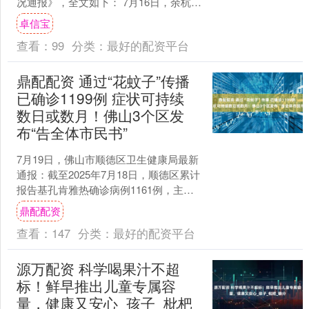
况通报》，全文如下： 7月16日，余杭区
部分小区发生供水异常。事情发生后，
卓信宝
杭州市委、市政....
查看：
99
分类：
最好的配资平台
鼎配配资 通过“花蚊子”传播
已确诊1199例 症状可持续
数日或数月！佛山3个区发
布“告全体市民书”
7月19日，佛山市顺德区卫生健康局最新
通报：截至2025年7月18日，顺德区累计
报告基孔肯雅热确诊病例1161例，主要
集中在乐从镇、北滘镇、陈村镇，均为
鼎配配资
轻症病例....
查看：
147
分类：
最好的配资平台
源万配资 科学喝果汁不超
标！鲜早推出儿童专属容
量，健康又安心_孩子_枇杷