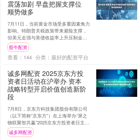
震荡加剧 早盘把握支撑位
顺势做多
7月11日，当前黄金市场受多重因素角力
影响。特朗普关税政策带来避险支撑，
但美元走强与美债收益率上升压制金价
涨幅。美国劳动力市场释放矛盾信号，
股牛配资
叠加美联储对降息持谨....
查看：
144
分类：
最好的配资平台
诚多网配资 2025京东方投
资者日活动在沪举办 资本
战略转型开启价值创造新阶
段
7月8日，京东方科技集团股份有限公司
（以下简称“京东方”）在上海举办“屏之
物联聚智共赢”2025京东方投资者日主题
活动，向投资者全面介绍了京东方“屏之
诚多网配资
物联”战略....