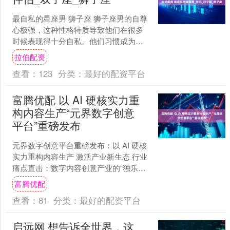
最自私的星座男 狮子座 狮子座男的自尊
心极强，这种性格特质导致他们在很多
时候表现得十分自私。他们习惯成为众
人瞩目的焦点，渴望得到他人的认可和
拉伯配资
赞美。在团队合作中，....
查看：
123
分类：
最好的配资平台
富腾优配 以 AI 硬核实力重
构内容生产“元界数字创意
平台”重磅发布
元界数字创意平台重磅发布：以 AI 硬核
实力重构内容生产 激活产业新生态 行业
痛点直击：数字内容创意产业的“独乐
乐”到“众乐乐” 当 AIGC 技术告别“尝鲜
富腾优配
期....
查看：
81
分类：
最好的配资平台
启远网 想告诉全世界，这