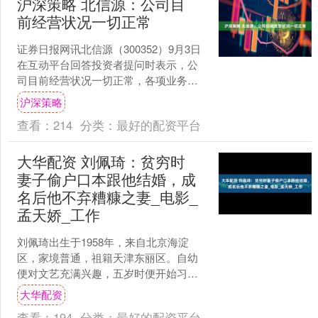
沪深策略 北信源：公司目
前经营状况一切正常
证券日报网讯北信源（300352）9月3日
在互动平台回答投资者提问时表示，公
司目前经营状况一切正常，各项业务有
序推进。公司作为国内网络与信息安全
沪深策略
领域领先的解决方....
查看：
214
分类：
最好的配资平台
大华配资 刘佩琦：贫穷时
妻子偷户口本跟他结婚，成
名后他不弃糟糠之妻_电影_
孟天娇_工作
刘佩琦出生于1958年，来自北京海淀
区，家境普通，祖籍天津东丽区。自幼
便对文艺充满兴趣，五岁时便开始习练
武术，十二岁便学习民族舞蹈，常在天
大华配资
津第三十九中学附近的舞....
查看：
194
分类：
最好的配资平台