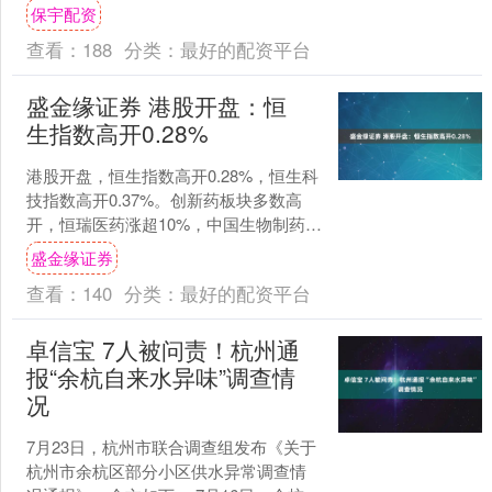
有为政府，更好统筹做优增量和盘活存
保宇配资
量。在盘活存量方面，重....
查看：
188
分类：
最好的配资平台
盛金缘证券 港股开盘：恒
生指数高开0.28%
港股开盘，恒生指数高开0.28%，恒生科
技指数高开0.37%。创新药板块多数高
开，恒瑞医药涨超10%，中国生物制药涨
超2%。 文章来源：东方财富Choice数
盛金缘证券
据....
查看：
140
分类：
最好的配资平台
卓信宝 7人被问责！杭州通
报“余杭自来水异味”调查情
况
7月23日，杭州市联合调查组发布《关于
杭州市余杭区部分小区供水异常调查情