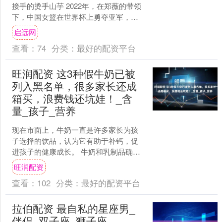
接手的烫手山芋 2022年，在郑薇的带领
下，中国女篮在世界杯上勇夺亚军，追
平历史最佳战绩，一时间，国人对这支
启远网
队伍在2024年巴....
查看：
74
分类：
最好的配资平台
旺润配资 这3种假牛奶已被
列入黑名单，很多家长还成
箱买，浪费钱还坑娃！_含
量_孩子_营养
现在市面上，牛奶一直是许多家长为孩
子选择的饮品，认为它有助于补钙，促
进孩子的健康成长。 牛奶和乳制品确实
对孩子的身体发育有益，但问题是，很
旺润配资
多所谓的“牛奶”并不是....
查看：
102
分类：
最好的配资平台
拉伯配资 最自私的星座男_
伴侣_双子座_狮子座