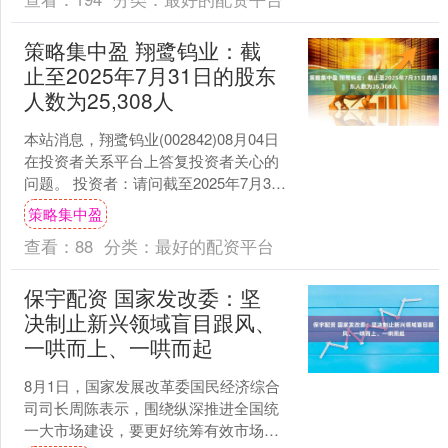
策略集中盈 翔鹭钨业：截
止至2025年7月31日的股东
人数为25,308人
本站消息，翔鹭钨业(002842)08月04日
在投资者关系平台上答复投资者关心的
问题。 投资者：请问截至2025年7月31
日公司股东人数是多少？谢谢~翔鹭钨业
策略集中盈
董....
查看：
88
分类：
最好的配资平台
保宇配资 国家发改委：坚
决制止新兴领域盲目跟风、
一哄而上、一哄而起
8月1日，国家发展改革委国民经济综合
司司长周陈表示，围绕纵深推进全国统
一大市场建设，要更好统筹有效市场和