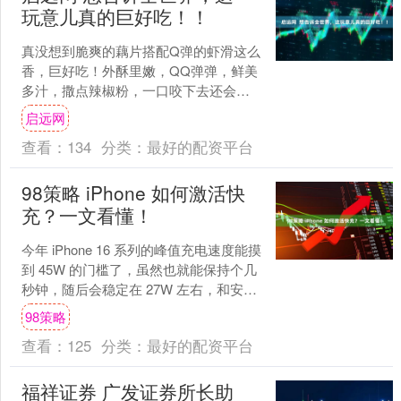
玩意儿真的巨好吃！！
真没想到脆爽的藕片搭配Q弹的虾滑这么
香，巨好吃！外酥里嫩，QQ弹弹，鲜美
多汁，撒点辣椒粉，一口咬下去还会爆
汁，味道真的嘎嘎的香！又香又脆，越
启远网
吃越香，一点也不腻，....
查看：
134
分类：
最好的配资平台
98策略 iPhone 如何激活快
充？一文看懂！
今年 iPhone 16 系列的峰值充电速度能摸
到 45W 的门槛了，虽然也就能保持个几
秒钟，随后会稳定在 27W 左右，和安卓
手机动辄 100W 以上的功率简....
98策略
查看：
125
分类：
最好的配资平台
福祥证券 广发证券所长助