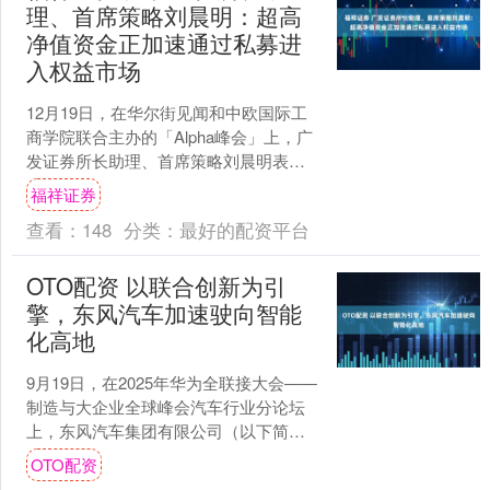
理、首席策略刘晨明：超高
净值资金正加速通过私募进
入权益市场
12月19日，在华尔街见闻和中欧国际工
商学院联合主办的「Alpha峰会」上，广
发证券所长助理、首席策略刘晨明表
示，虽然主动权益公募基金发行低迷，
福祥证券
但存款搬家在超高....
查看：
148
分类：
最好的配资平台
OTO配资 以联合创新为引
擎，东风汽车加速驶向智能
化高地
9月19日，在2025年华为全联接大会——
制造与大企业全球峰会汽车行业分论坛
上，东风汽车集团有限公司（以下简称
东风汽车）与华为技术有限公司（以下
OTO配资
简称华为）联合创....