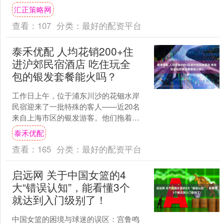
降。其中，日本、英国10月所持美国国
汇正策略网
债增加，中国....
查看：
107
分类：
最好的配资平台
泰禾优配 人均花销200+住
进沪郊民宿酒店 吃住玩全
包的银发套餐能火吗？
工作日上午，位于浦东川沙的花钿水岸
民宿迎来了一批特殊的客人——近20名
来自上海市区的银发游客。他们拖着行
李箱，有说有笑地走进民宿大堂办理入
泰禾优配
住手续，即将开启为期两....
查看：
165
分类：
最好的配资平台
启远网 关于中国女篮的4
大“错误认知”，能看懂3个
就达到入门级别了！
中国女篮的困境与球迷的误区：宫鲁鸣