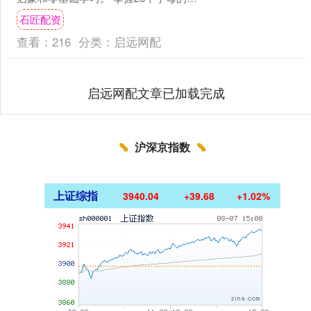
音和拼读规律，是学好自然拼读的第一
石匠配资
步。 展开剩....
查看：
216
分类：
启远网配
启远网配文章已加载完成
沪深京指数
上证综指
3940.04
+39.68
+1.02%