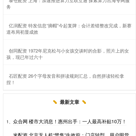
​泰仓配资 上海：加速推进算力互联互通 探索算力出海专网服
务
​亿润配资 特发信息“摘帽”今起复牌：会计差错整改完成，新赛
道布局初显成效
​创同配资 1972年尼克松与小女孩交谈时的合影，照片上的女
孩，现已年过六十
​石匠配资 26个字母发音和拼读规则汇总，自然拼读轻松拿
捏！
最新文章
众合网 楼市大消息！惠州出手：一人最高补贴10万！
1、
米配资 北京无人机“禁售”生效前：门店转型、用户囤货