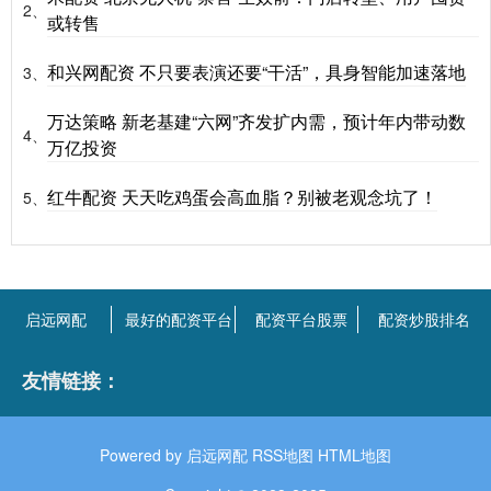
2、
或转售
和兴网配资 不只要表演还要“干活”，具身智能加速落地
3、
万达策略 新老基建“六网”齐发扩内需，预计年内带动数
4、
万亿投资
红牛配资 天天吃鸡蛋会高血脂？别被老观念坑了！
5、
启远网配
最好的配资平台
配资平台股票
配资炒股排名
友情链接：
Powered by
启远网配
RSS地图
HTML地图