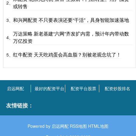
2、
或转售
和兴网配资 不只要表演还要“干活”，具身智能加速落地
3、
万达策略 新老基建“六网”齐发扩内需，预计年内带动数
4、
万亿投资
红牛配资 天天吃鸡蛋会高血脂？别被老观念坑了！
5、
启远网配
最好的配资平台
配资平台股票
配资炒股排名
友情链接：
Powered by
启远网配
RSS地图
HTML地图