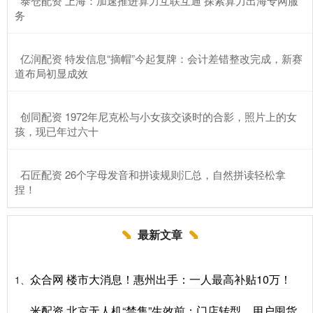
​泰仓配资 上海：加速推进算力互联互通 探索算力出海专网服
务
​亿润配资 特发信息“摘帽”今起复牌：会计差错整改完成，新赛
道布局初显成效
​创同配资 1972年尼克松与小女孩交谈时的合影，照片上的女
孩，现已年过六十
​石匠配资 26个字母发音和拼读规则汇总，自然拼读轻松拿
捏！
最新文章
众合网 楼市大消息！惠州出手：一人最高补贴10万！
1、
米配资 北京无人机“禁售”生效前：门店转型、用户囤货