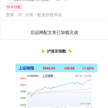
遭人唾弃的市井混混，逐步蜕变为大唐
恒丰优配
重臣，最终在唐王朝覆灭前夕....
查看：
97
分类：
配资炒股排名
启远网配文章已加载完成
沪深京指数
上证综指
3940.04
+39.68
+1.02%