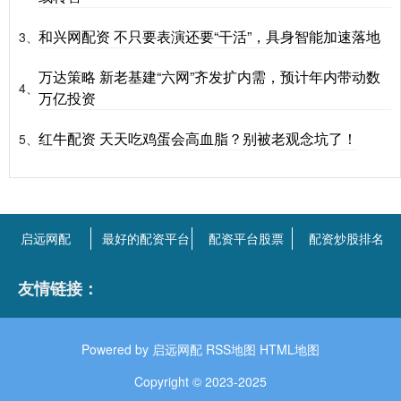
和兴网配资 不只要表演还要“干活”，具身智能加速落地
3、
万达策略 新老基建“六网”齐发扩内需，预计年内带动数
4、
万亿投资
红牛配资 天天吃鸡蛋会高血脂？别被老观念坑了！
5、
启远网配
最好的配资平台
配资平台股票
配资炒股排名
友情链接：
Powered by
启远网配
RSS地图
HTML地图
Copyright
© 2023-2025