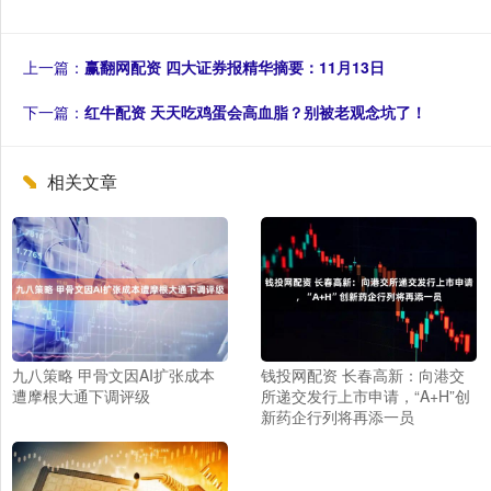
上一篇：
赢翻网配资 四大证券报精华摘要：11月13日
下一篇：
红牛配资 天天吃鸡蛋会高血脂？别被老观念坑了！
相关文章
九八策略 甲骨文因AI扩张成本
钱投网配资 长春高新：向港交
遭摩根大通下调评级
所递交发行上市申请，“A+H”创
新药企行列将再添一员