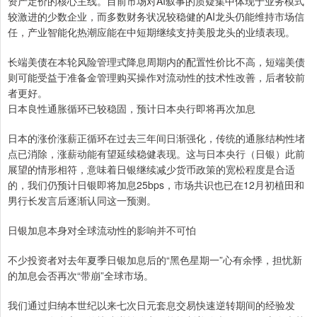
资产定价的核心主线。目前市场对AI叙事的质疑集中体现于业务模式
较激进的少数企业，而多数财务状况较稳健的AI龙头仍能维持市场信
任，产业智能化热潮应能在中短期继续支持美股龙头的业绩表现。
长端美债在本轮风险管理式降息周期内的配置性价比不高，短端美债
则可能受益于准备金管理购买操作对流动性的技术性改善，后者较前
者更好。
日本良性通胀循环已较稳固，预计日本央行即将再次加息
日本的涨价涨薪正循环在过去三年间日渐强化，传统的通胀结构性堵
点已消除，涨薪动能有望延续稳健表现。这与日本央行（日银）此前
展望的情形相符，意味着日银继续减少货币政策的宽松程度是合适
的，我们仍预计日银即将加息25bps，市场共识也已在12月初植田和
男行长发言后逐渐认同这一预测。
日银加息本身对全球流动性的影响并不可怕
不少投资者对去年夏季日银加息后的“黑色星期一”心有余悸，担忧新
的加息会否再次“带崩”全球市场。
我们通过归纳本世纪以来七次日元套息交易快速逆转期间的经验发