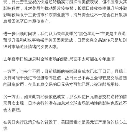
现，日元套息交易的快速逆转确实可能抑制美债表现、但不应夸大其
影响程度，其对美股的扰动通常较短暂，长端日债收益率跳升的外溢
影响较局限于主要债市和东南亚股市，海外资金也不一定会在日银加
息后回流至日本股债资产。
进一步回顾时间线，我们认为去年夏季的“黑色星期一”主要是由衰退
预期升温和AI叙事动摇等美国因素造成，日元套息交易逆转只是加剧
彼时市场避险情绪的次要因素。
去年夏季日银加息时全球市场的混乱局面不太可能在今年重演
一方面，与去年不同，目前瑞郎的短端融资成本已低于日元、且瑞士
央行可能干预汇市促进瑞郎贬值，故日元已不再是全球套息交易首选
的融资货币，存量套息交易的日元头寸可能已逐步被瑞郎所承接。
另一方面，如果此前经验依然成立，那么即使日元套息交易逆转的情
形再次出现，日本央行的潜在加息对全球市场流动性的影响也应该不
会太剧烈。
在美日央行政策分歧的背景下，美国因素才是美元资产定价的核心主
线