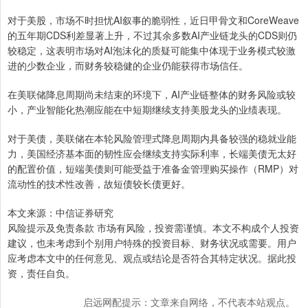
对于美股，市场不时担忧AI叙事的脆弱性，近日甲骨文和CoreWeave
的五年期CDS利差显著上升，不过其余多数AI产业链龙头的CDS则仍
较稳定，这表明市场对AI泡沫化的质疑可能集中体现于业务模式较激
进的少数企业，而财务较稳健的企业仍能获得市场信任。
在美联储降息周期尚未结束的环境下，AI产业链整体的财务风险或较
小，产业智能化热潮应能在中短期继续支持美股龙头的业绩表现。
对于美债，美联储在本轮风险管理式降息周期内具备较强的稳就业能
力，美国经济基本面的韧性应会继续支持实际利率，长端美债无太好
的配置价值，短端美债则可能受益于准备金管理购买操作（RMP）对
流动性的技术性改善，故短债较长债更好。
本文来源：中信证券研究
风险提示及免责条款 市场有风险，投资需谨慎。本文不构成个人投资
建议，也未考虑到个别用户特殊的投资目标、财务状况或需要。用户
应考虑本文中的任何意见、观点或结论是否符合其特定状况。据此投
资，责任自负。
启远网配提示：文章来自网络，不代表本站观点。