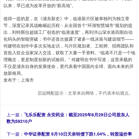
以来，早已成为改革开放的“新高地”。
值得一提的是，在《浦东新史》中，临港新片区被单独列为独立章
节，深度记录其战略崛起历程：从全国首个“环湖智慧城市”规划的提
出，到特斯拉超级工厂创造的“临港速度”，再到洋山深水港四期自动
化码头的智能突破；书中还首次披露了诸多一线决策与建设细节——
何建明在创作中多次实地走访，与片区规划者、工程师、招商团队和
首批入驻企业家深入交流，获取了大量一手资料。“临港不只是一个地
理概念，更是制度创新的试验田。” 何建明在书中写道，这里承载的
不仅是浦东自身的发展使命，更代表着中国面向全球、面向未来的开
放新格局。
发布于：上海市
启远网配提示：文章来自网络，不代表本站观点。
上一篇：
飞乐乐配资 永安药业：截至2025年8月29日公司股东人
数为59210户
下一篇：
中华证券配资 9月10日天奈转债下跌1.04%，转股溢价率