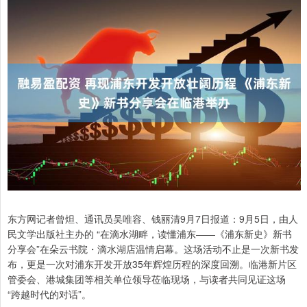
东方网记者曾炟、通讯员吴唯容、钱丽清9月7日报道：9月5日，由人
民文学出版社主办的 “在滴水湖畔，读懂浦东——《浦东新史》新书
分享会”在朵云书院・滴水湖店温情启幕。这场活动不止是一次新书发
布，更是一次对浦东开发开放35年辉煌历程的深度回溯。临港新片区
管委会、港城集团等相关单位领导莅临现场，与读者共同见证这场
“跨越时代的对话”。