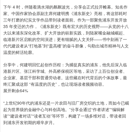
下午 4 时，伴随着滴水湖的粼粼波光，分享会正式拉开帷幕。知名作
家、中国作家协会原副主席何建明携《浦东新史》亮相，将这部耗时
三年打磨的纪实文学作品带到读者面前。作为一部聚焦浦东开发开放
35 年变迁的力作，《浦东新史》既有宏大的历史视野——从党的十八
大以来浦东深化改革、扩大开放的崭新实践，到陆家嘴金融城崛起、
临港新片区启航的空间演进；更有细腻的人文关怀——书中刻画了一
代代建设者从“打地基”到“盖高楼”的奋斗群像，勾勒出城市精神与人文
温度的鲜活轮廓。
分享中，何建明回忆起创作历程：为捕捉真实的浦东，他先后深入临
港新片区、张江科学城、外高桥保税区等地，采访了上百位创业者、
企业家、基层干部和普通劳动者。这些藏在时代背后的个体故事，最
终汇聚成这部 “有温度的历史”，也让现场读者频频动容。
展开剩余64%
“上世纪90年代的浦东还是一片农田与旧厂房交织的土地，而如今已崛
起为世界级的金融中心与科创高地。”分享会通过“作者讲述”“编辑解
读”“建设者对话”“读者互动”等环节，构建了一场多维对话，带读者回
到浦东开发初期的艰辛岁月。