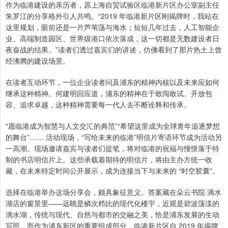
作为临港建设的亲历者，原上海自贸试验区临港新片区办公室副主任
朱罗江的分享格外引人共鸣。“2019 年临港新片区刚揭牌时，我站在
这里规划，眼前还是一片芦苇荡与海水；短短几年过去，人工智能企
业、高端制造园区、世界级港口依次落成，这一切都是无数建设者日
夜奋战的结果。”读者们透过嘉宾们的讲述，仿佛看到了那片热土上曾
经沸腾的建设场景。
在读者互动环节，一位企业读者问及浦东的精神内核以及未来应如何
继承这种精神。何建明回应道，浦东的精神在于敢闯敢试、开放包
容、追求卓越，这种精神需要每一代人去不断诠释和传承。
“愿临港成为智慧与人文交汇的典范”“希望这里成为全球青年追逐梦想
的舞台”…… 活动现场，“写给未来的临港”明信片寄语环节成为活动另
一高潮。现场邀请嘉宾与读者们提笔，将对临港的祝福与憧憬落于特
制的书店明信片上。这些承载着期待的明信片，将由主办方统一收
藏，在未来特定时间公开展示，成为连接当下与未来的 “时空胶囊”。
选择在临港举办这场分享会，颇具象征意义。答案藏在朵云书院·滴水
湖店的窗景里——远眺是鳞次栉比的现代化楼宇，近观是碧波荡漾的
滴水湖，传统与现代、自然与都市的交融之美，恰是浦东发展的生动
写照。而作为浦东新区的重要组成部分，临港新片区自 2019 年揭牌