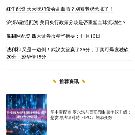
红牛配资 天天吃鸡蛋会高血脂？别被老观念坑了！
沪深A融通配资 美日央行政策分歧是否重塑全球流动性？
赢翻网配资 四大证券报精华摘要：11月13日
诚利和 又是一边倒！武汉女篮赢了35分，丁奕可爆发独砍
20分，彭华倩15分
推荐资讯
掌中宝配资 罗永浩与西贝预制菜争议升级：
悬赏与法律对峙下IPO计划添变数