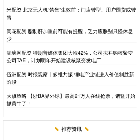
米配资 北京无人机“禁售”生效前：门店转型、用户囤货或转
售
同花配资 脂肪肝加重前可能有提醒，乏力腹胀别只怪休息
少
满璃网配资 特朗普媒体集团大涨42%，公司拟并购核聚变
公司TAE，计划明年开始建设核聚变发电厂
伍洲配资 时报观察丨多维共振 锂电产业链进入价值制胜新
阶段
大旗策略 【浙BA界外球】最高21万人在线抢票，诸暨开始
抓黄牛了！
推荐资讯