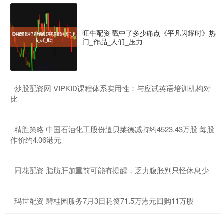
旺牛配资 戳中了多少痛点《平凡闪耀时》热
门_作品_人们_压力
​炒股配资网 VIPKID课程体系实用性：与应试英语培训机构对
比
​精胜策略 中国石油化工股份遭贝莱德减持约4523.43万股 每股
作价约4.06港元
​同花配资 脂肪肝加重前可能有提醒，乏力腹胀别只怪休息少
​玛世配资 碧桂园服务7月3日耗资71.5万港元回购11万股