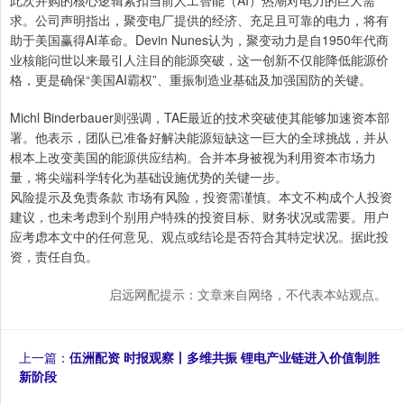
此次并购的核心逻辑紧扣当前人工智能（AI）热潮对电力的巨大需
求。公司声明指出，聚变电厂提供的经济、充足且可靠的电力，将有
助于美国赢得AI革命。Devin Nunes认为，聚变动力是自1950年代商
业核能问世以来最引人注目的能源突破，这一创新不仅能降低能源价
格，更是确保“美国AI霸权”、重振制造业基础及加强国防的关键。
Michl Binderbauer则强调，TAE最近的技术突破使其能够加速资本部
署。他表示，团队已准备好解决能源短缺这一巨大的全球挑战，并从
根本上改变美国的能源供应结构。合并本身被视为利用资本市场力
量，将尖端科学转化为基础设施优势的关键一步。
风险提示及免责条款 市场有风险，投资需谨慎。本文不构成个人投资
建议，也未考虑到个别用户特殊的投资目标、财务状况或需要。用户
应考虑本文中的任何意见、观点或结论是否符合其特定状况。据此投
资，责任自负。
启远网配提示：文章来自网络，不代表本站观点。
上一篇：
伍洲配资 时报观察丨多维共振 锂电产业链进入价值制胜
新阶段