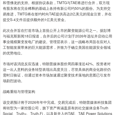
和雪佛龙的支持。根据协议条款，TMTG与TAE将进行合并，双方现
有股东将在完全稀释的基础上各持有新公司约50%的股份。为支持交
易推进，TMTG将在签约时向TAE提供高达2亿美元的现金注资，并在
提交S-4文件后提供额外的1亿美元资金。
此次合并旨在打造市场上首批公开上市的聚变能源公司之一。据彭博
与福克斯新闻18日报道，合并后的公司计划于2026年选址并启动公用
事业规模聚变发电厂的建设。管理层表示，这一战略布局旨在应对人
工智能发展带来的巨大能源需求，并致力于确立美国在能源安全领域
的优势地位。
市场对该消息反应迅速，特朗普媒体股价周四暴涨近42%。投资者对
这一出人意料的业务转型表现出高度关注，尽管具体的商业化路径仍
需时日验证，但通过资本市场加速通过聚变技术落地的意图已引发市
场剧烈波动。
战略重组与管理架构
该交易预计将于2026年年中完成。交易完成后，特朗普媒体科技集团
将转型为一家控股公司，旗下资产将涵盖原有的社交媒体业务Truth
Social、Truth+、Truth.Fi，以及新并入的TAE、TAE Power Solutions