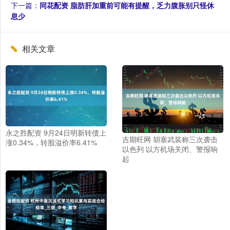
下一篇：
同花配资 脂肪肝加重前可能有提醒，乏力腹胀别只怪休
息少
相关文章
永之胜配资 9月24日明新转债上
吉期旺网 胡塞武装称三次袭击
涨0.34%，转股溢价率6.41%
以色列 以方机场关闭、警报响
起